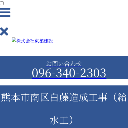
業務内容
お問い合わせ
096-340-2303
土木工事（造成工事）事業
建築事業
熊本市南区白藤造成工事（給
舗装事業
水工）