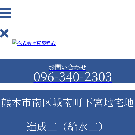
業務内容
お問い合わせ
096-340-2303
土木工事（造成工事）事業
建築事業
熊本市南区城南町下宮地宅地
舗装事業
造成工（給水工）