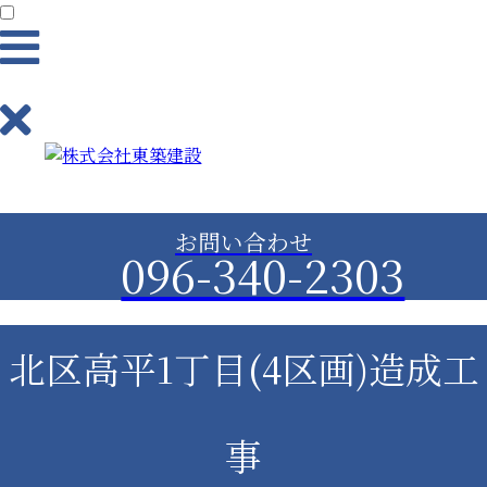
業務内容
お問い合わせ
096-340-2303
土木工事（造成工事）事業
建築事業
北区高平1丁目(4区画)造成工
舗装事業
事