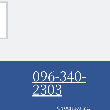
096-340-
2303
©
TOCHIKU Inc.