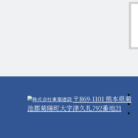
〒869-1101 熊本県菊
池郡菊陽町大字津久礼792番地21