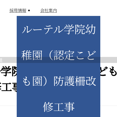
採用情報
会社案内
ルーテル学院幼
稚園（認定こど
績
会社案内
ル学院幼稚園（認定こど
も園）防護柵改
修工事
修工事